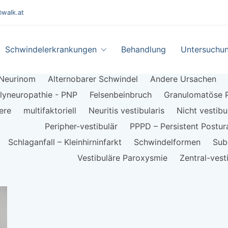
walk.at
Schwindelerkrankungen
Behandlung
Untersuchu
 Neurinom
Alternobarer Schwindel
Andere Ursachen
olyneuropathie - PNP
Felsenbeinbruch
Granulomatöse P
ere
multifaktoriell
Neuritis vestibularis
Nicht vestib
Peripher-vestibulär
PPPD – Persistent Postur
Schlaganfall – Kleinhirninfarkt
Schwindelformen
Sub
Vestibuläre Paroxysmie
Zentral-vest