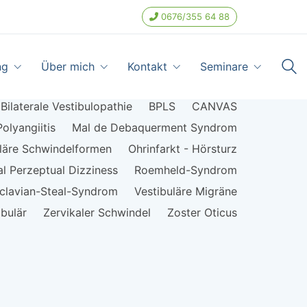
0676/355 64 88
ng
Über mich
Kontakt
Seminare
Bilaterale Vestibulopathie
BPLS
CANVAS
olyangiitis
Mal de Debaquerment Syndrom
uläre Schwindelformen
Ohrinfarkt - Hörsturz
al Perzeptual Dizziness
Roemheld-Syndrom
clavian-Steal-Syndrom
Vestibuläre Migräne
ibulär
Zervikaler Schwindel
Zoster Oticus